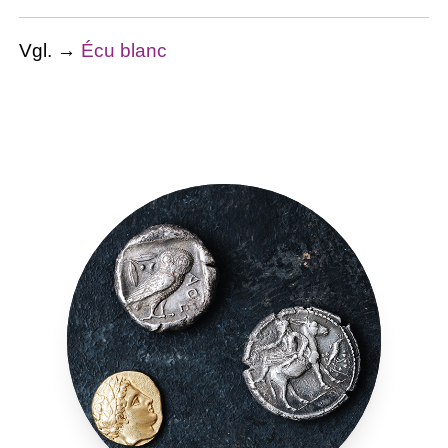
Vgl. →
Écu blanc