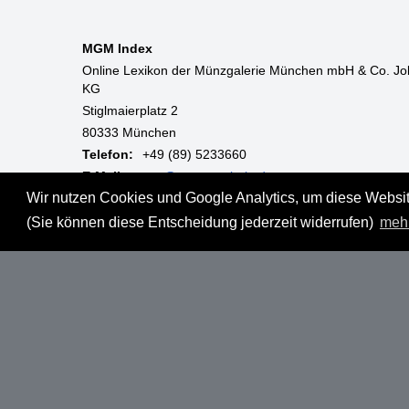
MGM Index
Online Lexikon der Münzgalerie München mbH & Co. Jo
KG
Stiglmaierplatz 2
80333 München
Telefon:
+49 (89) 5233660
E-Mail:
mgm@muenzgalerie.de
Wir nutzen Cookies und Google Analytics, um diese Website
Mo-Fr:
9:00 - 18:00 Uhr
(Sie können diese Entscheidung jederzeit widerrufen)
meh