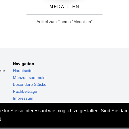
Medaillen
Artikel zum Thema "Medaillen"
Navigation
ker
Hauptseite
Münzen sammeln
Besondere Stücke
Fachbeiträge
Impressum
Datenschutz
 für Sie so interessant wie möglich zu gestalten. Sind Sie dam
Haftungsausschluss
r