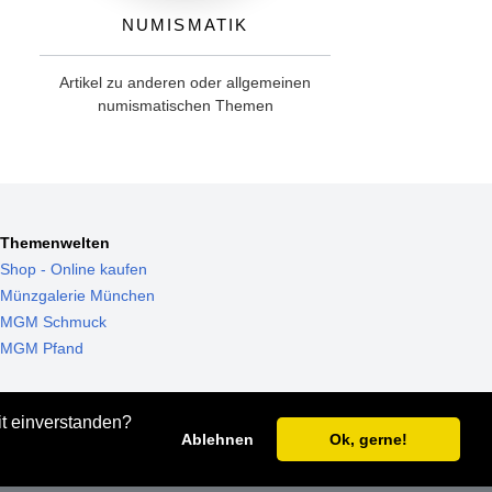
Numismatik
Artikel zu anderen oder allgemeinen
numismatischen Themen
Themenwelten
Shop - Online kaufen
Münzgalerie München
MGM Schmuck
MGM Pfand
it einverstanden?
Ablehnen
Ok, gerne!