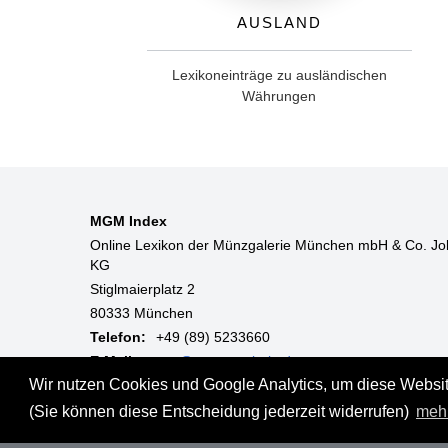
Ausland
Lexikoneinträge zu ausländischen
Währungen
MGM Index
Online Lexikon der Münzgalerie München mbH & Co. Jo
KG
Stiglmaierplatz 2
80333 München
Telefon:
+49 (89) 5233660
E-Mail:
mgm@muenzgalerie.de
Wir nutzen Cookies und Google Analytics, um diese Website
Mo-Fr:
9:00 - 18:00 Uhr
(Sie können diese Entscheidung jederzeit widerrufen)
meh