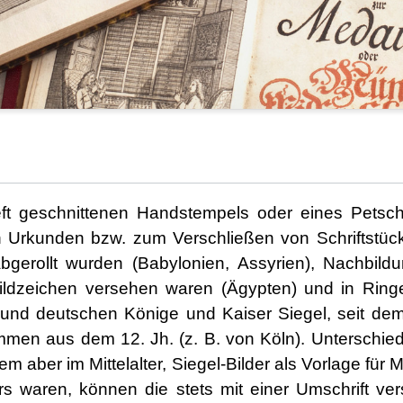
tieft geschnittenen Handstempels oder eines Petsch
n Urkunden bzw. zum Verschließen von Schriftstück
 abgerollt wurden (Babylonien, Assyrien), Nachbild
ildzeichen versehen waren (Ägypten) und in Ri
n und deutschen Könige und Kaiser Siegel, seit dem 
ammen aus dem 12. Jh. (z. B. von Köln). Unterschied
llem aber im Mittelalter, Siegel-Bilder als Vorlage fü
 waren, können die stets mit einer Umschrift ver