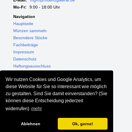
E-Mail:
mgm@muenzgalerie.de
Mo-Fr:
9:00 - 18:00 Uhr
Navigation
Hauptseite
Münzen sammeln
Besondere Stücke
Fachbeiträge
Impressum
Datenschutz
Haftungsausschluss
Themenwelten
Wir nutzen Cookies und Google Analytics, um
Shop - Online kaufen
diese Website für Sie so interessant wie möglich
Münzgalerie München
zu gestalten. Sind Sie damit einverstanden? (Sie
MGM Schmuck
können diese Entscheidung jederzeit
MGM Pfand
widerrufen)
mehr
Ablehnen
Ok, gerne!