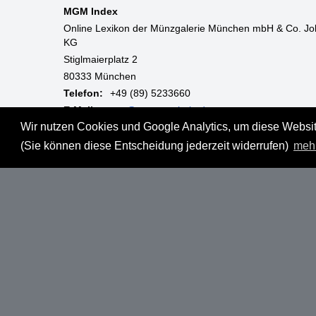
MGM Index
Online Lexikon der Münzgalerie München mbH & Co. Jo
KG
Stiglmaierplatz 2
80333 München
Telefon:
+49 (89) 5233660
E-Mail:
mgm@muenzgalerie.de
Wir nutzen Cookies und Google Analytics, um diese Website
Mo-Fr:
9:00 - 18:00 Uhr
(Sie können diese Entscheidung jederzeit widerrufen)
meh