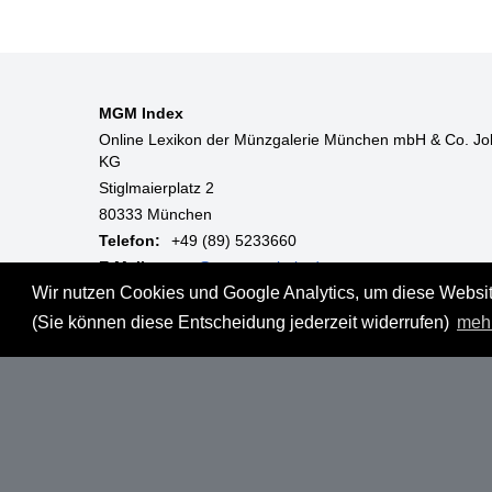
MGM Index
Online Lexikon der Münzgalerie München mbH & Co. Jo
KG
Stiglmaierplatz 2
80333 München
Telefon:
+49 (89) 5233660
E-Mail:
mgm@muenzgalerie.de
Wir nutzen Cookies und Google Analytics, um diese Website
Mo-Fr:
9:00 - 18:00 Uhr
(Sie können diese Entscheidung jederzeit widerrufen)
meh