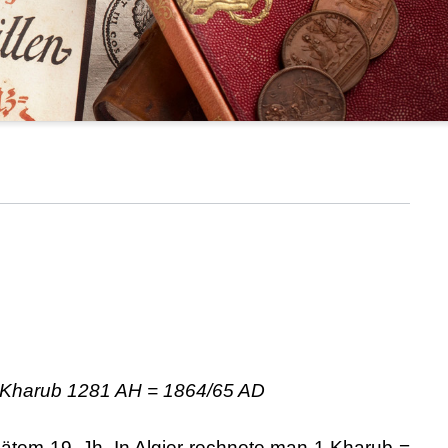
1 Kharub 1281 AH = 1864/65 AD
pätem 19. Jh. In Algier rechnete man 1 Kharub =