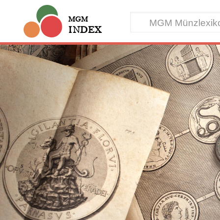
MGM
INDEX