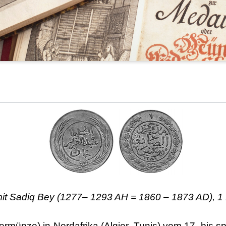
it Sadiq Bey (1277– 1293 AH = 1860 – 1873 AD), 
rmünze) in Nordafrika (Algier, Tunis) vom 17. bis s