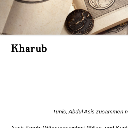
Kharub
Tunis, Abdul Asis zusammen m
Auch Karub: Währungseinheit (Billon- und Kupfe