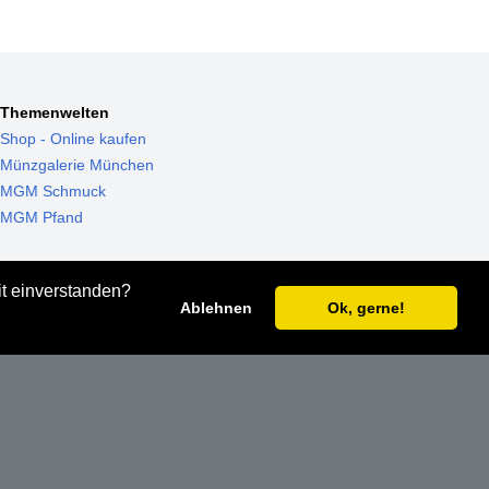
Themenwelten
Shop - Online kaufen
Münzgalerie München
MGM Schmuck
MGM Pfand
it einverstanden?
Ablehnen
Ok, gerne!