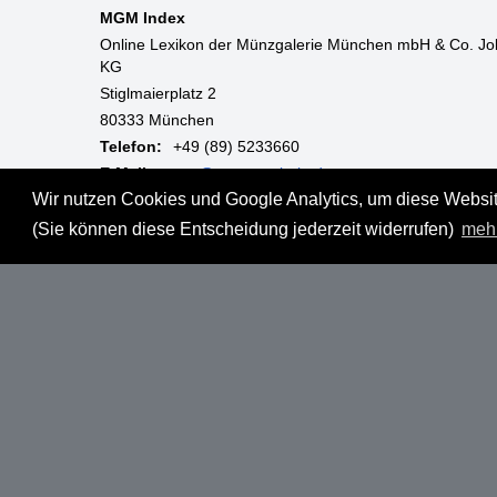
MGM Index
Online Lexikon der Münzgalerie München mbH & Co. Jo
KG
Stiglmaierplatz 2
80333 München
Telefon:
+49 (89) 5233660
E-Mail:
mgm@muenzgalerie.de
Wir nutzen Cookies und Google Analytics, um diese Website
Mo-Fr:
9:00 - 18:00 Uhr
(Sie können diese Entscheidung jederzeit widerrufen)
meh