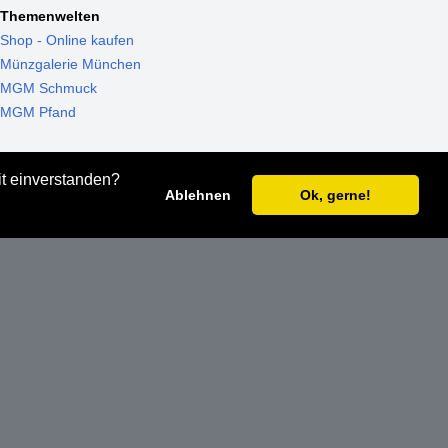
Themenwelten
Shop - Online kaufen
Münzgalerie München
MGM Schmuck
MGM Pfand
it einverstanden?
Ablehnen
Ok, gerne!