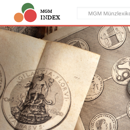
MGM
INDEX