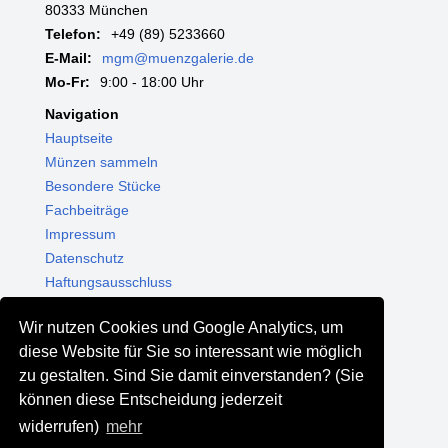
80333 München
Telefon:
+49 (89) 5233660
E-Mail:
mgm@muenzgalerie.de
Mo-Fr:
9:00 - 18:00 Uhr
Navigation
Hauptseite
Münzen sammeln
Besondere Stücke
Fachbeiträge
Impressum
Datenschutz
Haftungsausschluss
Themenwelten
Wir nutzen Cookies und Google Analytics, um
Shop - Online kaufen
diese Website für Sie so interessant wie möglich
Münzgalerie München
zu gestalten. Sind Sie damit einverstanden? (Sie
MGM Schmuck
können diese Entscheidung jederzeit
MGM Pfand
widerrufen)
mehr