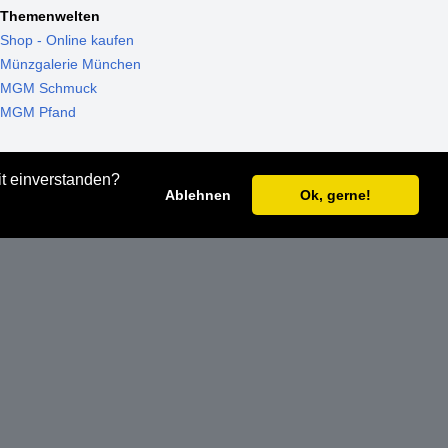
Themenwelten
Shop - Online kaufen
Münzgalerie München
MGM Schmuck
MGM Pfand
it einverstanden?
Ablehnen
Ok, gerne!