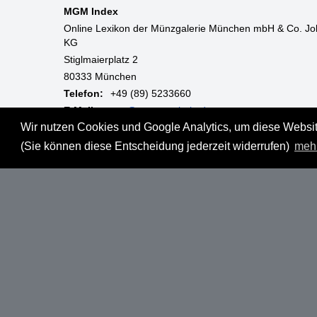
MGM Index
Online Lexikon der Münzgalerie München mbH & Co. Jo
KG
Stiglmaierplatz 2
80333 München
Telefon:
+49 (89) 5233660
E-Mail:
mgm@muenzgalerie.de
Wir nutzen Cookies und Google Analytics, um diese Website
Mo-Fr:
9:00 - 18:00 Uhr
(Sie können diese Entscheidung jederzeit widerrufen)
meh