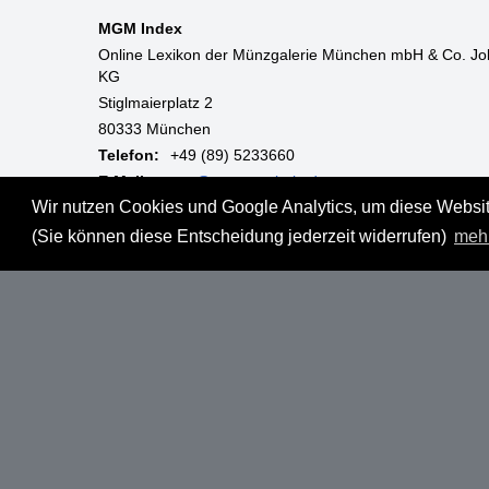
MGM Index
Online Lexikon der Münzgalerie München mbH & Co. Jo
KG
Stiglmaierplatz 2
80333 München
Telefon:
+49 (89) 5233660
E-Mail:
mgm@muenzgalerie.de
Wir nutzen Cookies und Google Analytics, um diese Website
Mo-Fr:
9:00 - 18:00 Uhr
(Sie können diese Entscheidung jederzeit widerrufen)
meh