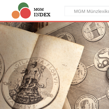
MGM
INDEX