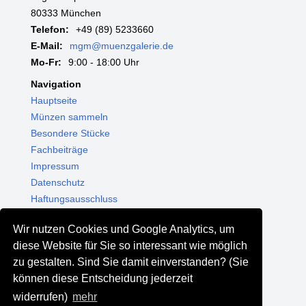
80333 München
Telefon:
+49 (89) 5233660
E-Mail:
mgm@muenzgalerie.de
Mo-Fr:
9:00 - 18:00 Uhr
Navigation
Hauptseite
Münzen sammeln
Besondere Stücke
Fachbeiträge
Impressum
Datenschutz
Haftungsausschluss
Themenwelten
Wir nutzen Cookies und Google Analytics, um
Shop - Online kaufen
diese Website für Sie so interessant wie möglich
Münzgalerie München
zu gestalten. Sind Sie damit einverstanden? (Sie
MGM Schmuck
können diese Entscheidung jederzeit
MGM Pfand
widerrufen)
mehr