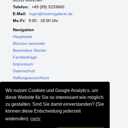
Telefon:
+49 (89) 5233660
E-Mail:
mgm@muenzgalerie.de
Mo-Fr:
9:00 - 18:00 Uhr
Navigation
Hauptseite
Münzen sammeln
Besondere Stücke
Fachbeiträge
Impressum
Datenschutz
Haftungsausschluss
Themenwelten
Wir nutzen Cookies und Google Analytics, um
Shop - Online kaufen
diese Website für Sie so interessant wie möglich
Münzgalerie München
zu gestalten. Sind Sie damit einverstanden? (Sie
MGM Schmuck
können diese Entscheidung jederzeit
MGM Pfand
widerrufen)
mehr