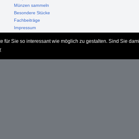
Münzen sammeln
Besondere Stücke
Fachbeiträge
Impressum
Datenschutz
 für Sie so interessant wie möglich zu gestalten. Sind Sie dam
Haftungsausschluss
r