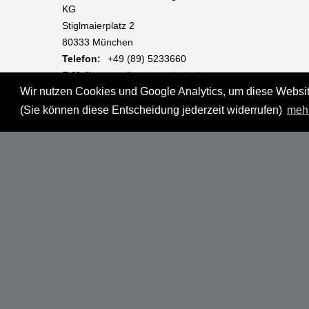
KG
Stiglmaierplatz 2
80333 München
Telefon:
+49 (89) 5233660
E-Mail:
mgm@muenzgalerie.de
Wir nutzen Cookies und Google Analytics, um diese Website
Mo-Fr:
9:00 - 18:00 Uhr
(Sie können diese Entscheidung jederzeit widerrufen)
meh