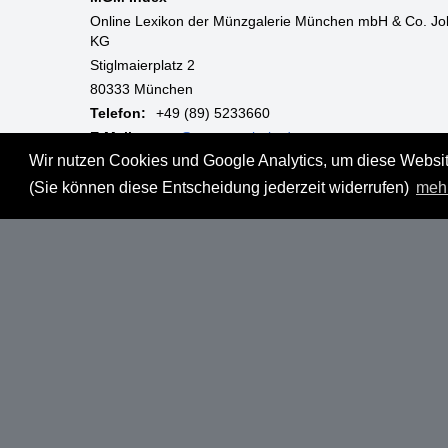
Online Lexikon der Münzgalerie München mbH & Co. Jo
KG
Stiglmaierplatz 2
80333 München
Telefon:
+49 (89) 5233660
E-Mail:
mgm@muenzgalerie.de
Wir nutzen Cookies und Google Analytics, um diese Website
Mo-Fr:
9:00 - 18:00 Uhr
(Sie können diese Entscheidung jederzeit widerrufen)
meh