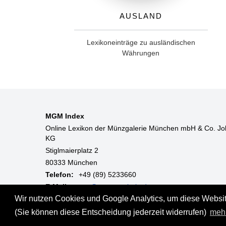
Ausland
Lexikoneinträge zu ausländischen
Währungen
MGM Index
Online Lexikon der Münzgalerie München mbH & Co. Jo
KG
Stiglmaierplatz 2
80333 München
Telefon:
+49 (89) 5233660
E-Mail:
mgm@muenzgalerie.de
Wir nutzen Cookies und Google Analytics, um diese Website
Mo-Fr:
9:00 - 18:00 Uhr
(Sie können diese Entscheidung jederzeit widerrufen)
meh