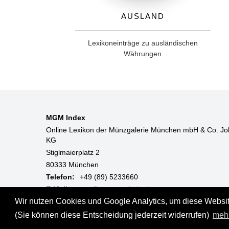
Ausland
Lexikoneinträge zu ausländischen
Währungen
MGM Index
Online Lexikon der Münzgalerie München mbH & Co. Jo
KG
Stiglmaierplatz 2
80333 München
Telefon:
+49 (89) 5233660
E-Mail:
mgm@muenzgalerie.de
Wir nutzen Cookies und Google Analytics, um diese Website
Mo-Fr:
9:00 - 18:00 Uhr
(Sie können diese Entscheidung jederzeit widerrufen)
meh