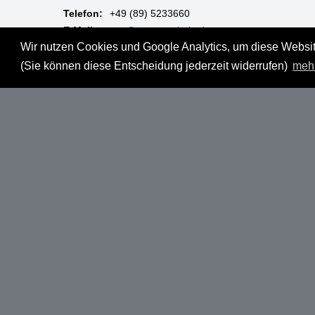
Telefon:
+49 (89) 5233660
E-Mail:
mgm@muenzgalerie.de
Wir nutzen Cookies und Google Analytics, um diese Website
Mo-Fr:
9:00 - 18:00 Uhr
(Sie können diese Entscheidung jederzeit widerrufen)
meh