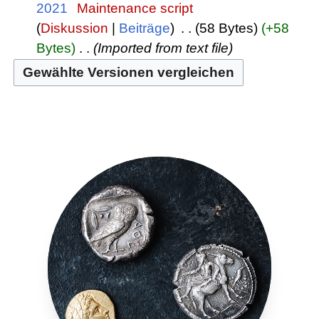
2021
‎
Maintenance script
Diskussion
Beiträge
‎
58 Bytes
+58
Bytes
‎
Imported from text file