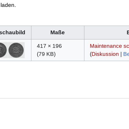
 laden.
schaubild
Maße
417 × 196
Maintenance scr
(79 KB)
(
Diskussion
|
Be