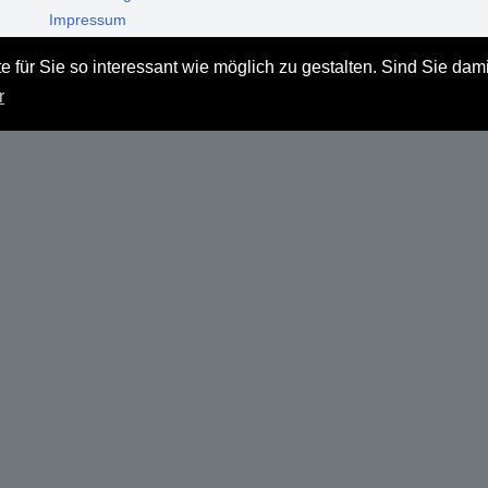
Impressum
Datenschutz
 für Sie so interessant wie möglich zu gestalten. Sind Sie dam
Haftungsausschluss
r