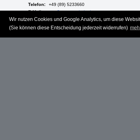
Telefon:
+49 (89) 5233660
E-Mail:
mgm@muenzgalerie.de
Wir nutzen Cookies und Google Analytics, um diese Website
Mo-Fr:
9:00 - 18:00 Uhr
(Sie können diese Entscheidung jederzeit widerrufen)
meh