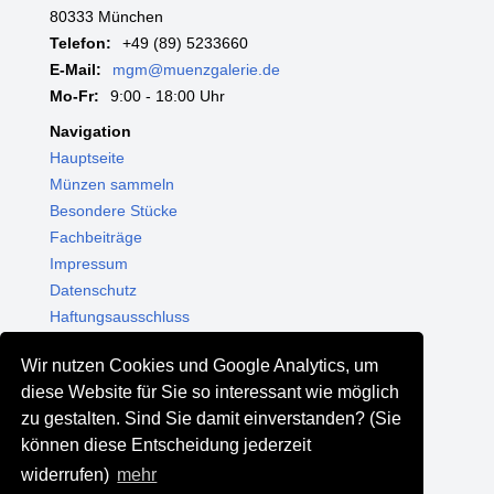
80333 München
Telefon:
+49 (89) 5233660
E-Mail:
mgm@muenzgalerie.de
Mo-Fr:
9:00 - 18:00 Uhr
Navigation
Hauptseite
Münzen sammeln
Besondere Stücke
Fachbeiträge
Impressum
Datenschutz
Haftungsausschluss
Themenwelten
Wir nutzen Cookies und Google Analytics, um
Shop - Online kaufen
diese Website für Sie so interessant wie möglich
Münzgalerie München
zu gestalten. Sind Sie damit einverstanden? (Sie
MGM Schmuck
können diese Entscheidung jederzeit
MGM Pfand
widerrufen)
mehr