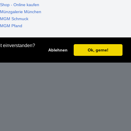
Shop - Online kaufen
Münzgalerie München
MGM Schmuck
MGM Pfand
it einverstanden?
Ablehnen
Ok, gerne!