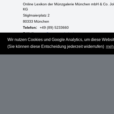
Online Lexikon der Münzgalerie München mbH & Co. Jo
KG
Stiglmaierplatz 2
80333 München
Telefon:
+49 (89) 5233660
E-Mail:
mgm@muenzgalerie.de
Wir nutzen Cookies und Google Analytics, um diese Website
Mo-Fr:
9:00 - 18:00 Uhr
(Sie können diese Entscheidung jederzeit widerrufen)
meh