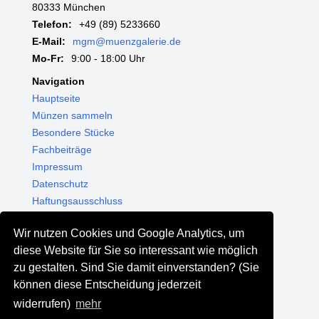
80333 München
Telefon:
+49 (89) 5233660
E-Mail:
mgm@muenzgalerie.de
Mo-Fr:
9:00 - 18:00 Uhr
Navigation
Hauptseite
Münzen sammeln
Besondere Stücke
Fachbeiträge
Impressum
Datenschutz
Haftungsausschluss
Themenwelten
Wir nutzen Cookies und Google Analytics, um
Shop - Online kaufen
diese Website für Sie so interessant wie möglich
Münzgalerie München
zu gestalten. Sind Sie damit einverstanden? (Sie
MGM Schmuck
können diese Entscheidung jederzeit
MGM Pfand
widerrufen)
mehr