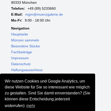
80333 München
Telefon:
+49 (89) 5233660
E-Mail:
mgm@muenzgalerie.de
Mo-Fr:
9:00 - 18:00 Uhr
Navigation
Hauptseite
Münzen sammeln
Besondere Stücke
Fachbeiträge
Impressum
Datenschutz
Haftungsausschluss
Themenwelten
Wir nutzen Cookies und Google Analytics, um
Shop - Online kaufen
diese Website für Sie so interessant wie möglich
Münzgalerie München
zu gestalten. Sind Sie damit einverstanden? (Sie
MGM Schmuck
können diese Entscheidung jederzeit
MGM Pfand
widerrufen)
mehr