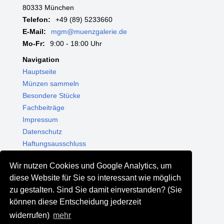
80333 München
Telefon:
+49 (89) 5233660
E-Mail:
mgm@muenzgalerie.de
Mo-Fr:
9:00 - 18:00 Uhr
Navigation
Hauptseite
Münzen sammeln
Besondere Stücke
Fachbeiträge
Impressum
Datenschutz
Haftungsausschluss
Themenwelten
Wir nutzen Cookies und Google Analytics, um
Shop - Online kaufen
diese Website für Sie so interessant wie möglich
Münzgalerie München
zu gestalten. Sind Sie damit einverstanden? (Sie
MGM Schmuck
können diese Entscheidung jederzeit
MGM Pfand
widerrufen)
mehr