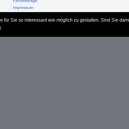
Fachbeiträge
Impressum
Datenschutz
 für Sie so interessant wie möglich zu gestalten. Sind Sie dam
Haftungsausschluss
r