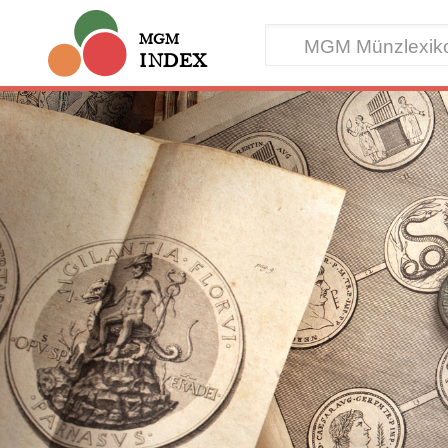
MGM
INDEX