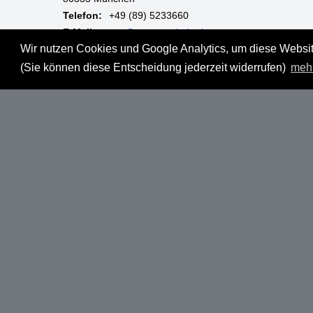
Telefon:
+49 (89) 5233660
E-Mail:
mgm@muenzgalerie.de
Wir nutzen Cookies und Google Analytics, um diese Website
Mo-Fr:
9:00 - 18:00 Uhr
(Sie können diese Entscheidung jederzeit widerrufen)
meh