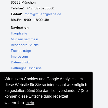
80333 München
Telefon:
+49 (89) 5233660
E-Mail:
mgm@muenzgalerie.de
Mo-Fr:
9:00 - 18:00 Uhr
Navigation
Hauptseite
Münzen sammeln
Besondere Stücke
Fachbeiträge
Impressum
Datenschutz
Haftungsausschluss
Themenwelten
Wir nutzen Cookies und Google Analytics, um
Shop - Online kaufen
diese Website für Sie so interessant wie möglich
Münzgalerie München
zu gestalten. Sind Sie damit einverstanden? (Sie
MGM Schmuck
können diese Entscheidung jederzeit
MGM Pfand
widerrufen)
mehr