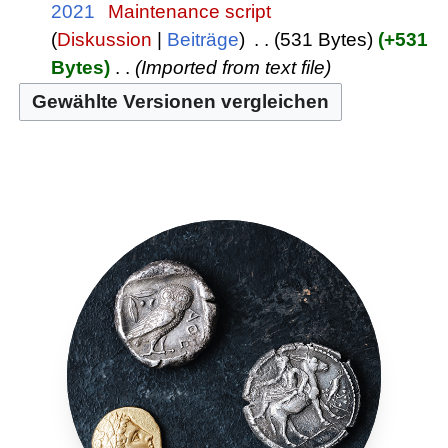
2021
‎
Maintenance script
Diskussion
Beiträge
‎
531 Bytes
+531
Bytes
‎
Imported from text file