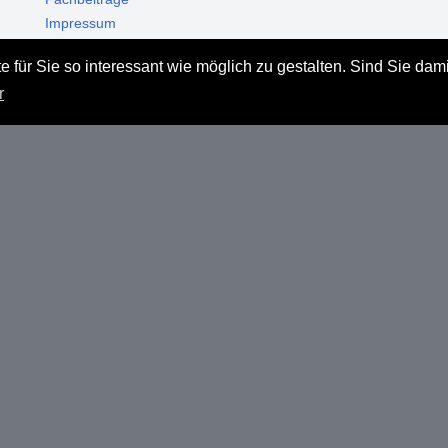
Impressum
Datenschutz
 für Sie so interessant wie möglich zu gestalten. Sind Sie dam
Haftungsausschluss
r