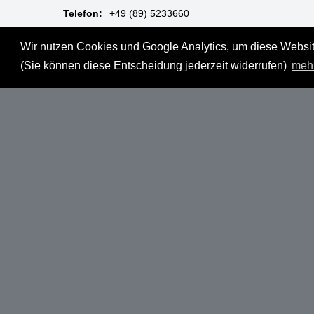
Telefon:
+49 (89) 5233660
E-Mail:
mgm@muenzgalerie.de
Wir nutzen Cookies und Google Analytics, um diese Website
Mo-Fr:
9:00 - 18:00 Uhr
(Sie können diese Entscheidung jederzeit widerrufen)
meh