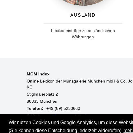
Ausland
Lexikoneinträge zu ausländischen
Währungen
MGM Index
Online Lexikon der Münzgalerie München mbH & Co. Jo
KG
Stiglmaierplatz 2
80333 München
Telefon:
+49 (89) 5233660
E-Mail:
mgm@muenzgalerie.de
Wir nutzen Cookies und Google Analytics, um diese Website
Mo-Fr:
9:00 - 18:00 Uhr
(Sie können diese Entscheidung jederzeit widerrufen)
meh