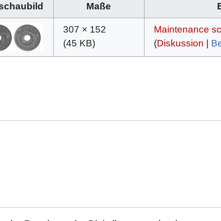
schaubild
Maße
307 × 152
Maintenance scr
(45 KB)
(
Diskussion
|
Be