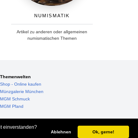
Numismatik
Artikel zu anderen oder allgemeinen
numismatischen Themen
Themenwelten
Shop - Online kaufen
Münzgalerie München
MGM Schmuck
MGM Pfand
it einverstanden?
Ablehnen
Ok, gerne!