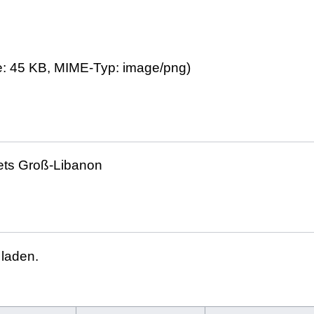
ße: 45 KB, MIME-Typ:
image/png
)
ets Groß-Libanon
 laden.