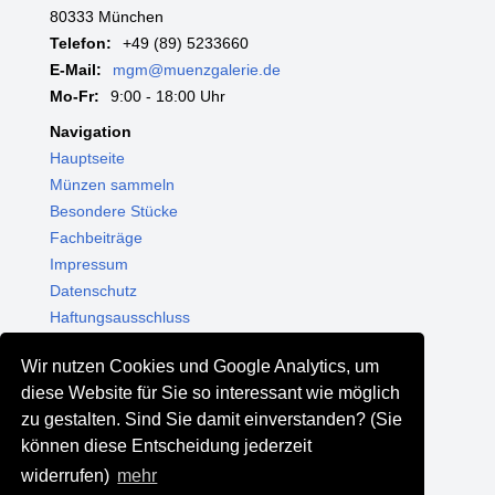
80333 München
Telefon:
+49 (89) 5233660
E-Mail:
mgm@muenzgalerie.de
Mo-Fr:
9:00 - 18:00 Uhr
Navigation
Hauptseite
Münzen sammeln
Besondere Stücke
Fachbeiträge
Impressum
Datenschutz
Haftungsausschluss
Themenwelten
Wir nutzen Cookies und Google Analytics, um
Shop - Online kaufen
diese Website für Sie so interessant wie möglich
Münzgalerie München
zu gestalten. Sind Sie damit einverstanden? (Sie
MGM Schmuck
können diese Entscheidung jederzeit
MGM Pfand
widerrufen)
mehr